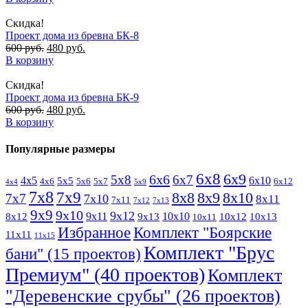
Скидка!
Проект дома из бревна БК-8
600
руб.
480
руб.
В корзину
Скидка!
Проект дома из бревна БК-9
600
руб.
480
руб.
В корзину
Популярные размеры
6х8
6х9
6х6
5х8
6х7
4х5
6х10
5х5
4х6
5х6
5х7
6х12
4х4
5х9
7х8
7х9
8х8
8х9
8х10
7х7
7х10
8х11
7х11
7х12
7х13
9х9
9х10
9х12
9х11
10х10
8х12
9х13
10х12
10х13
10х11
Избранное
Комплект "Боярские
11х11
11х15
Комплект "Брус
бани" (15 проектов)
Премиум" (40 проектов)
Комплект
"Деревенские срубы" (26 проектов)