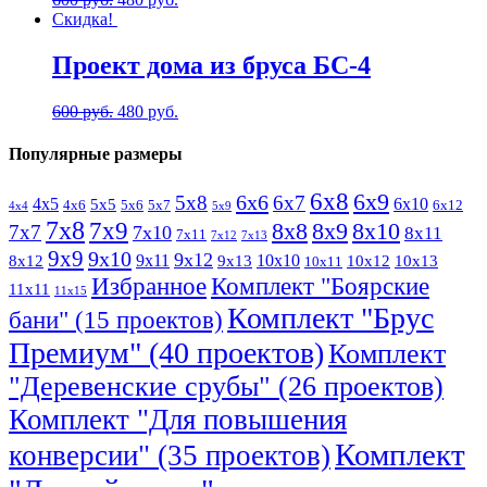
Скидка!
Проект дома из бруса БС-4
600
руб.
480
руб.
Популярные размеры
6х8
6х9
6х6
5х8
6х7
4х5
6х10
5х5
4х6
5х6
5х7
6х12
4х4
5х9
7х8
7х9
8х8
8х9
8х10
7х7
7х10
8х11
7х11
7х12
7х13
9х9
9х10
9х12
9х11
10х10
8х12
9х13
10х12
10х13
10х11
Избранное
Комплект "Боярские
11х11
11х15
Комплект "Брус
бани" (15 проектов)
Премиум" (40 проектов)
Комплект
"Деревенские срубы" (26 проектов)
Комплект "Для повышения
Комплект
конверсии" (35 проектов)